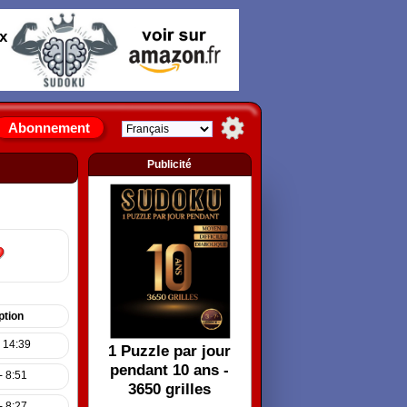
x
Abonnement
Publicité
ption
- 14:39
1 Puzzle par jour
pendant 10 ans -
- 8:51
3650 grilles
- 8:27