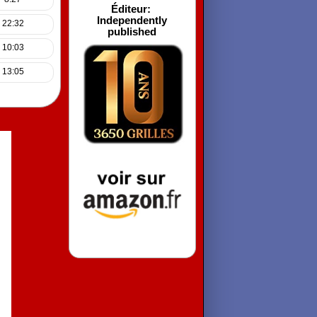
Éditeur: ‎
Independently
- 22:32
published
- 10:03
- 13:05