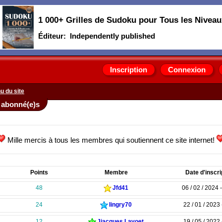
1 000+ Grilles de Sudoku pour Tous les Niveau
Éditeur: ‎ Independently published
Inscription
Connexion
u du site
 abonné(e)s
Mille mercis à tous les membres qui soutiennent ce site internet!
Points
Membre
Date d'inscri
48
Jfd41
06 / 02 / 2024 
24
Iingry70
22 / 01 / 2023 
12
Jjacques Lavoet
19 / 05 / 2022 