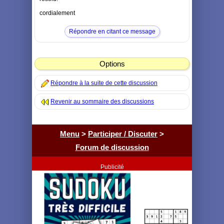
cordialement
Répondre en citant ce message
Options
Répondre à la suite de cette discussion
Revenir au sommaire des discussions
Menu
>
Participer / Discuter
>
Forum de discussion
Publicité