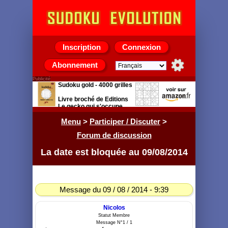
Inscription
Connexion
Abonnement
Publicité
Sudoku gold - 4000 grilles
Livre broché de Editions
Le gecko qui s'occupe
Menu
>
Participer / Discuter
>
Forum de discussion
La date est bloquée au 09/08/2014
Message du 09 / 08 / 2014 - 9:39
Nicolos
Statut Membre
Message N°1 / 1