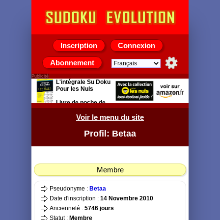
Inscription
Connexion
Abonnement
Publicité
L'intégrale Su Doku
Pour les Nuls
Livre de poche de
Andrew Heron &
Edmund James
Voir le menu du site
Profil: Betaa
Membre
Pseudonyme :
Betaa
Date d'inscription :
14 Novembre 2010
Ancienneté :
5746 jours
Statut :
Membre