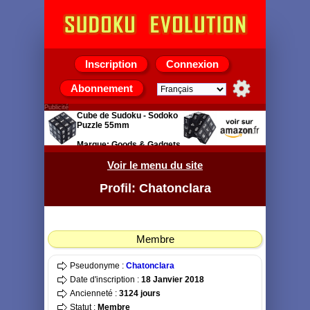
Inscription
Connexion
Abonnement
Publicité
Cube de Sudoku - Sodoko
Puzzle 55mm
Marque: Goods & Gadgets
Voir le menu du site
Profil: Chatonclara
Membre
Pseudonyme :
Chatonclara
Date d'inscription :
18 Janvier 2018
Ancienneté :
3124 jours
Statut :
Membre