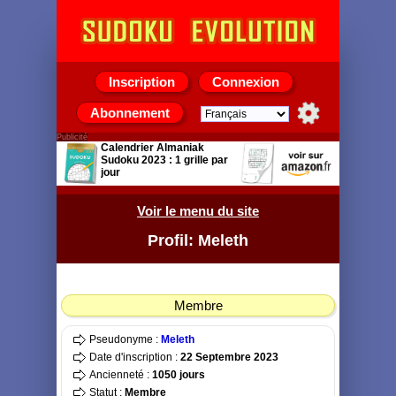
Inscription
Connexion
Abonnement
Publicité
Calendrier Almaniak
Sudoku 2023 : 1 grille par
jour
Éditeur‏ : ‎ 365 PARIS;
Illustrated édition
Voir le menu du site
Profil: Meleth
Membre
Pseudonyme :
Meleth
Date d'inscription :
22 Septembre 2023
Ancienneté :
1050 jours
Statut :
Membre